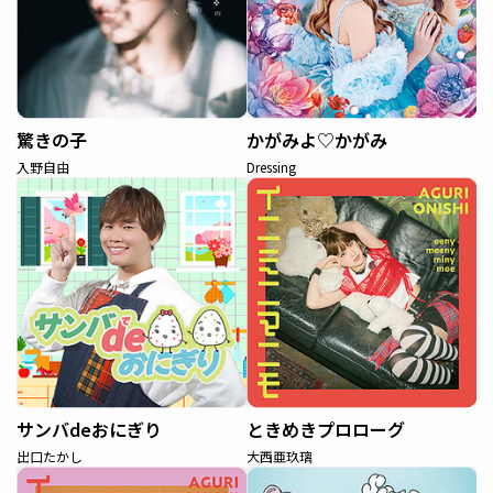
驚きの子
かがみよ♡かがみ
入野自由
Dressing
サンバdeおにぎり
ときめきプロローグ
出口たかし
大西亜玖璃