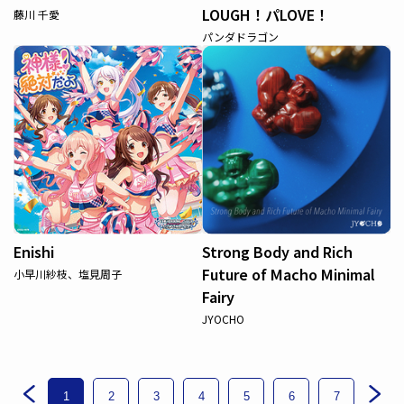
LOUGH！パLOVE！
藤川 千愛
パンダドラゴン
Enishi
Strong Body and Rich
Future of Macho Minimal
小早川紗枝、塩見周子
Fairy
JYOCHO
1
2
3
4
5
6
7
8