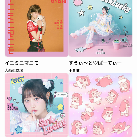
イニミニマニモ
すうぃ〜と♡ぱーてぃー
大西亜玖璃
小倉唯