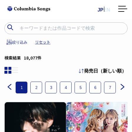
JP
EN
リセット
絞り込み
検索結果
18,077件
発売日（新しい順）
1
2
3
4
5
6
7
8