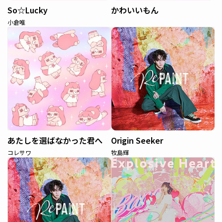
So☆Lucky
かわいいもん
小倉唯
あたしを選ばなかった君へ
Origin Seeker
コレサワ
牧島輝