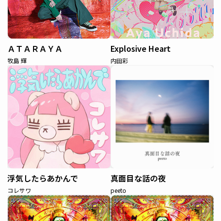
ＡＴＡＲＡＹＡ
Explosive Heart
牧島 輝
内田彩
浮気したらあかんで
真面目な話の夜
コレサワ
peeto